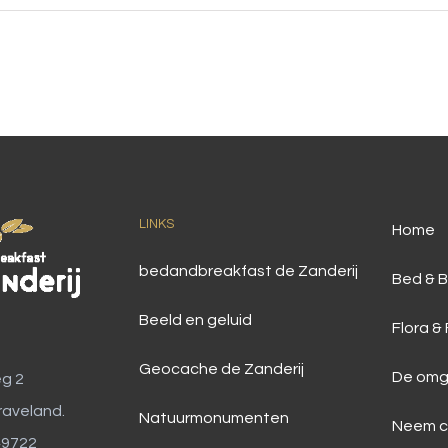
LINKS
Home
bedandbreakfast de Zanderij
Bed & B
Beeld en geluid
Flora &
Geocache de Zanderij
De omg
g 2
raveland.
Natuurmonumenten
Neem c
49722