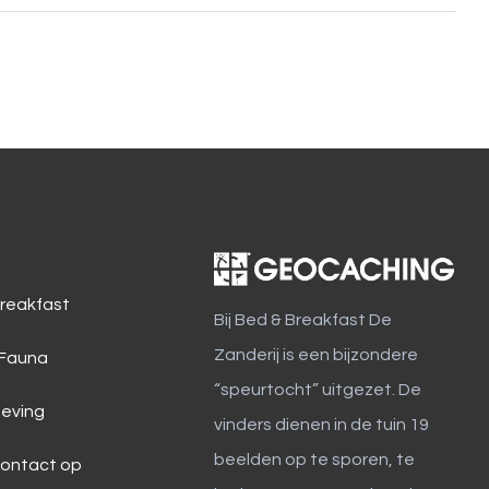
reakfast
Bij Bed & Breakfast De
Zanderij is een bijzondere
 Fauna
“speurtocht” uitgezet. De
eving
vinders dienen in de tuin 19
beelden op te sporen, te
ontact op