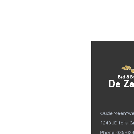
Oude Meentwe
1243 JD te ’s-G
Phone: 035-62