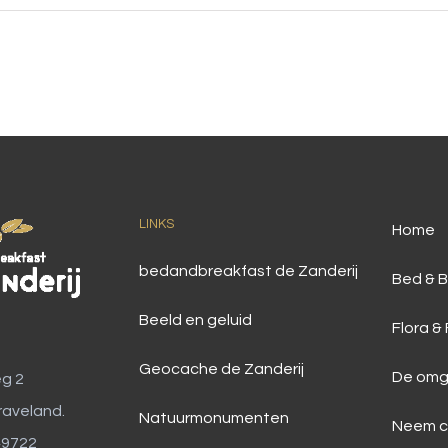
LINKS
Home
bedandbreakfast de Zanderij
Bed & B
Beeld en geluid
Flora &
Geocache de Zanderij
De omg
g 2
raveland.
Natuurmonumenten
Neem c
49722