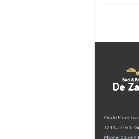
Oude Meentwe
1243 JD te ’s-G
Phone: 035-62