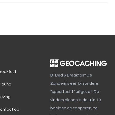
reakfast
Bij Bed & Breakfast De
Zanderij is een bijzondere
 Fauna
“speurtocht” uitgezet. De
eving
vinders dienen in de tuin 19
beelden op te sporen, te
ontact op