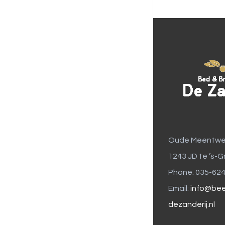
Oude Meentwe
1243 JD te ’s-G
Phone: 035-62
Email:
info@bee
dezanderij.nl