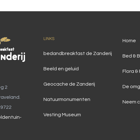
LINKS
Home
bedandbreakfast de Zanderij
Bed & B
Beeld en geluid
Flora &
Geocache de Zanderij
De omg
g 2
raveland.
Natuurmonumenten
Neem c
49722
Vesting Museum
ldentuin-