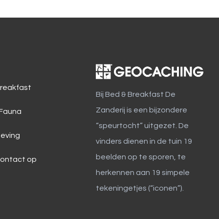
reakfast
Bij Bed & Breakfast De
Zanderij is een bijzondere
 Fauna
“speurtocht” uitgezet. De
eving
vinders dienen in de tuin 19
beelden op te sporen, te
ontact op
herkennen aan 19 simpele
tekeningetjes (“iconen”).