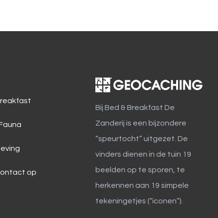
reakfast
Bij Bed & Breakfast De
Zanderij is een bijzondere
 Fauna
“speurtocht” uitgezet. De
eving
vinders dienen in de tuin 19
beelden op te sporen, te
ontact op
herkennen aan 19 simpele
tekeningetjes (“iconen”).