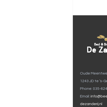
Oude Meentwe
1243 JD te ’s-G
Phone: 035-62
Email:
info@bee
dezanderij.nl