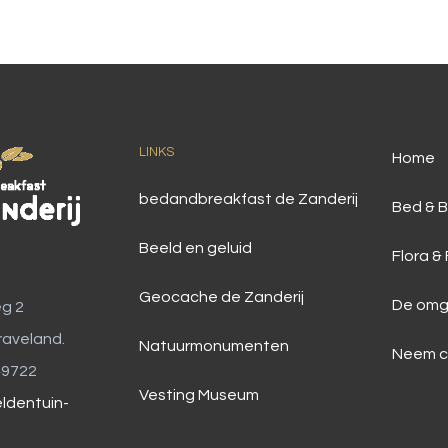
LINKS
Home
bedandbreakfast de Zanderij
Bed & B
Beeld en geluid
Flora &
Geocache de Zanderij
De omg
g 2
raveland.
Natuurmonumenten
Neem c
49722
Vesting Museum
ldentuin-