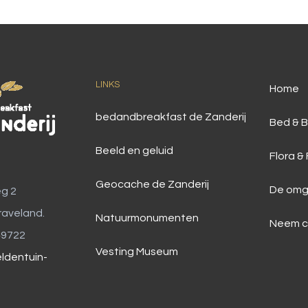
LINKS
Home
bedandbreakfast de Zanderij
Bed & B
Beeld en geluid
Flora &
Geocache de Zanderij
De omg
g 2
raveland.
Natuurmonumenten
Neem c
49722
Vesting Museum
ldentuin-