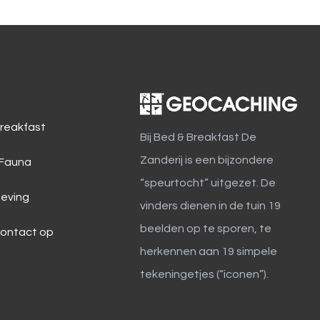
reakfast
Bij Bed & Breakfast De
Zanderij is een bijzondere
 Fauna
“speurtocht” uitgezet. De
eving
vinders dienen in de tuin 19
beelden op te sporen, te
ontact op
herkennen aan 19 simpele
tekeningetjes (“iconen”).