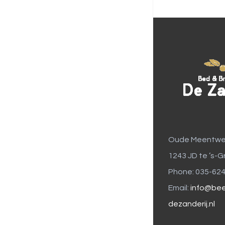
Oude Meentwe
1243 JD te ’s-G
Phone: 035-62
Email:
info@bee
dezanderij.nl