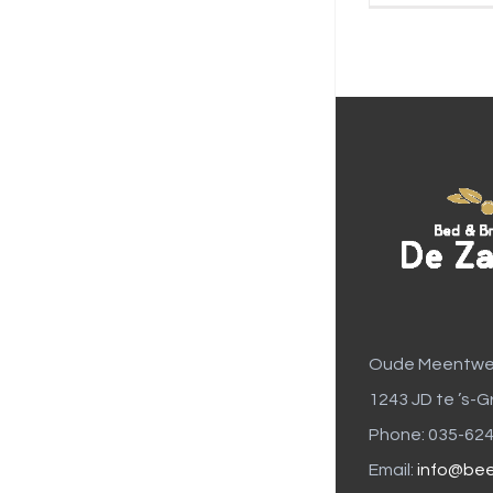
Oude Meentwe
1243 JD te ’s-G
Phone: 035-62
Email:
info@bee