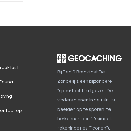
reakfast
Bij Bed & Breakfast De
Zanderij is een bijzondere
 Fauna
“speurtocht” uitgezet. De
eving
vinders dienen in de tuin 19
beelden op te sporen, te
ontact op
herkennen aan 19 simpele
tekeningetjes (“iconen”).